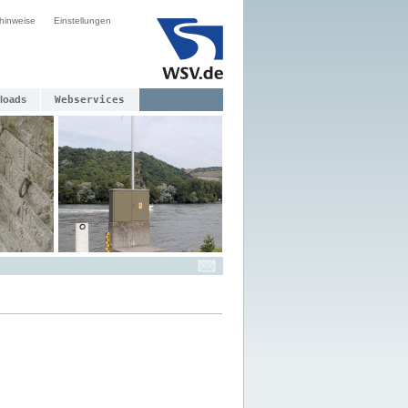
hinweise
Einstellungen
loads
Webservices