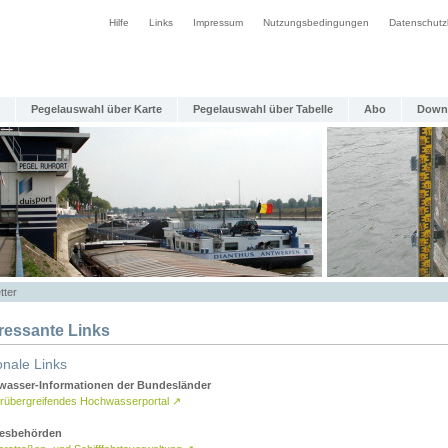
Hilfe
Links
Impressum
Nutzungsbedingungen
Datenschutz
Pegelauswahl über Karte
Pegelauswahl über Tabelle
Abo
Down
tter
eressante Links
onale Links
asser-Informationen der Bundesländer
rübergreifendes Hochwasserportal
↗
esbehörden