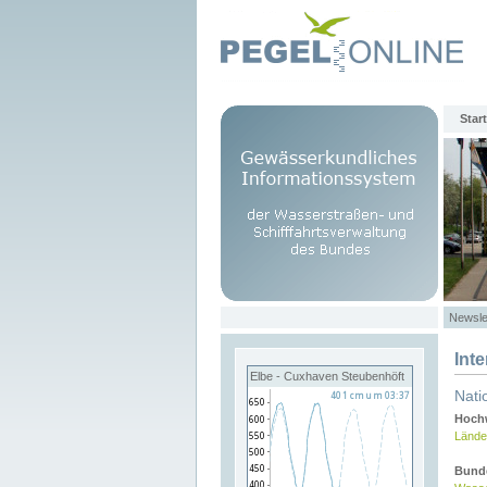
Start
Newsle
Int
Elbe - Cuxhaven Steubenhöft
Nati
Hochw
Lände
Bund