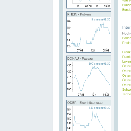
Wasse
Bunde
Bunde
RHEIN - Koblenz
Inte
Hochw
Boden
Rhein
Frank
Frank
DONAU - Passau
Luxe
Öster
Öster
Öster
Öster
Österr
Schw
Tsche
ODER - Eisenhüttenstadt