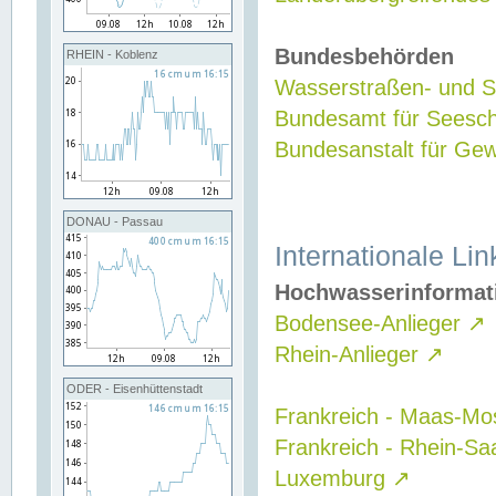
Bundesbehörden
RHEIN - Koblenz
Wasserstraßen- und Sc
Bundesamt für Seesch
Bundesanstalt für G
DONAU - Passau
Internationale Lin
Hochwasserinformat
Bodensee-Anlieger
↗
Rhein-Anlieger
↗
ODER - Eisenhüttenstadt
Frankreich - Maas-Mo
Frankreich - Rhein-Sa
Luxemburg
↗