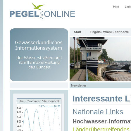
Hilfe
Link
Start
Pegelauswahl über Karte
Newsletter
Interessante L
Elbe - Cuxhaven Steubenhöft
Nationale Links
Hochwasser-Informa
Länderübergreifendes