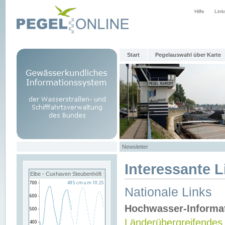
Hilfe
Link
Start
Pegelauswahl über Karte
Newsletter
Interessante L
Elbe - Cuxhaven Steubenhöft
Nationale Links
Hochwasser-Informa
Länderübergreifendes