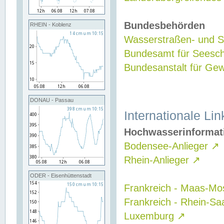
Bundesbehörden
RHEIN - Koblenz
Wasserstraßen- und Sc
Bundesamt für Seesch
Bundesanstalt für G
DONAU - Passau
Internationale Lin
Hochwasserinformat
Bodensee-Anlieger
↗
Rhein-Anlieger
↗
ODER - Eisenhüttenstadt
Frankreich - Maas-Mo
Frankreich - Rhein-Sa
Luxemburg
↗