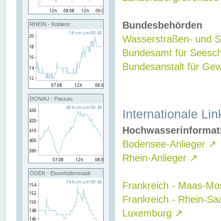
Bundesbehörden
RHEIN - Koblenz
Wasserstraßen- und Sc
Bundesamt für Seesch
Bundesanstalt für G
DONAU - Passau
Internationale Lin
Hochwasserinformat
Bodensee-Anlieger
↗
Rhein-Anlieger
↗
ODER - Eisenhüttenstadt
Frankreich - Maas-Mo
Frankreich - Rhein-Sa
Luxemburg
↗