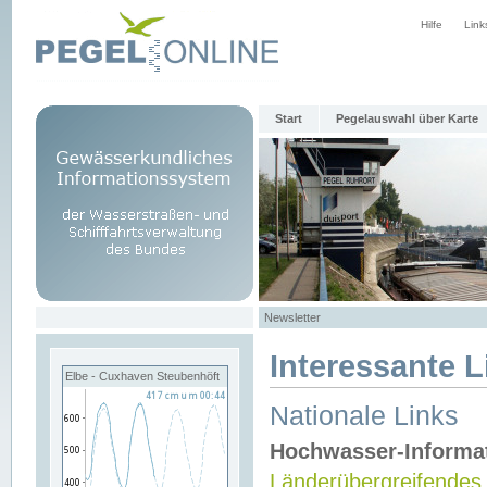
Hilfe
Link
Start
Pegelauswahl über Karte
Newsletter
Interessante L
Elbe - Cuxhaven Steubenhöft
Nationale Links
Hochwasser-Informa
Länderübergreifendes