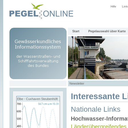
Hilfe
Link
Start
Pegelauswahl über Karte
Newsletter
Interessante L
Elbe - Cuxhaven Steubenhöft
Nationale Links
Hochwasser-Informa
Länderübergreifendes