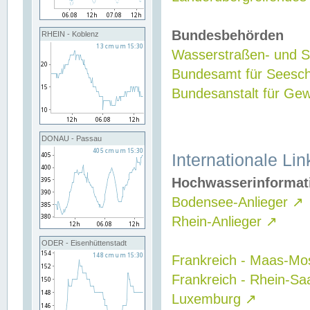
Bundesbehörden
RHEIN - Koblenz
Wasserstraßen- und Sc
Bundesamt für Seesch
Bundesanstalt für G
DONAU - Passau
Internationale Lin
Hochwasserinformat
Bodensee-Anlieger
↗
Rhein-Anlieger
↗
ODER - Eisenhüttenstadt
Frankreich - Maas-Mo
Frankreich - Rhein-Sa
Luxemburg
↗