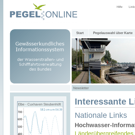
Hilfe
Link
Start
Pegelauswahl über Karte
Newsletter
Interessante L
Elbe - Cuxhaven Steubenhöft
Nationale Links
Hochwasser-Informa
Länderübergreifendes