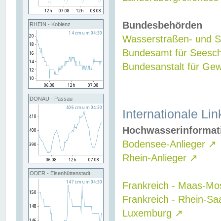
Bundesbehörden
RHEIN - Koblenz
Wasserstraßen- und Sc
Bundesamt für Seesch
Bundesanstalt für G
DONAU - Passau
Internationale Lin
Hochwasserinformat
Bodensee-Anlieger
↗
Rhein-Anlieger
↗
ODER - Eisenhüttenstadt
Frankreich - Maas-Mo
Frankreich - Rhein-Sa
Luxemburg
↗