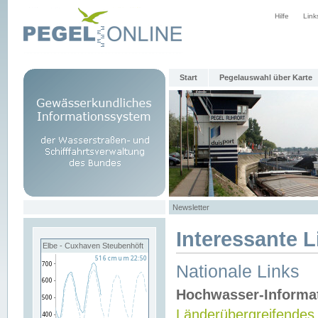
Hilfe
Link
Start
Pegelauswahl über Karte
Newsletter
Interessante L
Elbe - Cuxhaven Steubenhöft
Nationale Links
Hochwasser-Informa
Länderübergreifendes