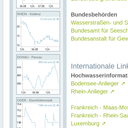
Bundesbehörden
RHEIN - Koblenz
Wasserstraßen- und Sc
Bundesamt für Seesch
Bundesanstalt für G
DONAU - Passau
Internationale Lin
Hochwasserinformat
Bodensee-Anlieger
↗
Rhein-Anlieger
↗
ODER - Eisenhüttenstadt
Frankreich - Maas-Mo
Frankreich - Rhein-Sa
Luxemburg
↗