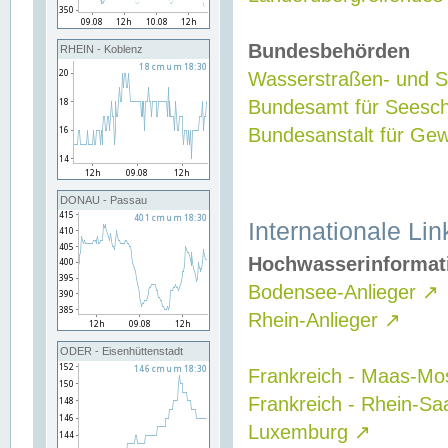
Bundesbehörden
RHEIN - Koblenz
Wasserstraßen- und Sc
Bundesamt für Seesch
Bundesanstalt für G
DONAU - Passau
Internationale Lin
Hochwasserinformat
Bodensee-Anlieger
↗
Rhein-Anlieger
↗
ODER - Eisenhüttenstadt
Frankreich - Maas-Mo
Frankreich - Rhein-Sa
Luxemburg
↗