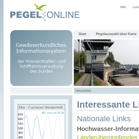
Hilfe
Link
Start
Pegelauswahl über Karte
Newsletter
Interessante L
Elbe - Cuxhaven Steubenhöft
Nationale Links
Hochwasser-Informa
Länderübergreifendes