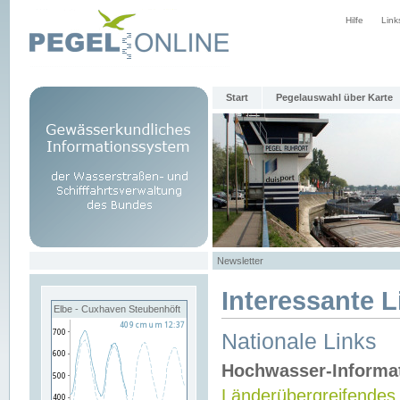
Hilfe
Link
Start
Pegelauswahl über Karte
Newsletter
Interessante L
Elbe - Cuxhaven Steubenhöft
Nationale Links
Hochwasser-Informa
Länderübergreifendes