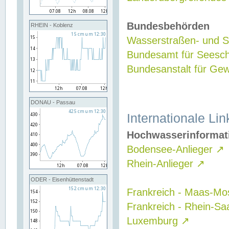
Bundesbehörden
RHEIN - Koblenz
Wasserstraßen- und Sc
Bundesamt für Seesch
Bundesanstalt für G
DONAU - Passau
Internationale Lin
Hochwasserinformat
Bodensee-Anlieger
↗
Rhein-Anlieger
↗
ODER - Eisenhüttenstadt
Frankreich - Maas-Mo
Frankreich - Rhein-Sa
Luxemburg
↗