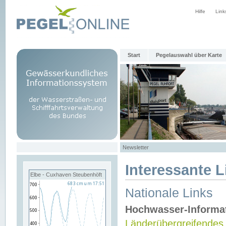
Hilfe
Link
Start
Pegelauswahl über Karte
Newsletter
Interessante L
Elbe - Cuxhaven Steubenhöft
Nationale Links
Hochwasser-Informa
Länderübergreifendes