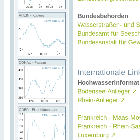
Bundesbehörden
RHEIN - Koblenz
Wasserstraßen- und Sc
Bundesamt für Seesch
Bundesanstalt für G
DONAU - Passau
Internationale Lin
Hochwasserinformat
Bodensee-Anlieger
↗
Rhein-Anlieger
↗
ODER - Eisenhüttenstadt
Frankreich - Maas-Mo
Frankreich - Rhein-Sa
Luxemburg
↗