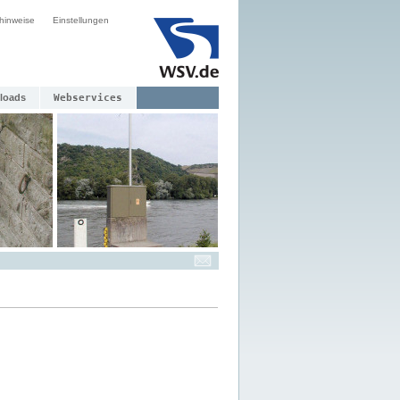
hinweise
Einstellungen
loads
Webservices