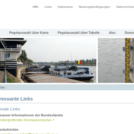
Hilfe
Links
Impressum
Nutzungsbedingungen
Datenschutz
Pegelauswahl über Karte
Pegelauswahl über Tabelle
Abo
Down
tter
eressante Links
onale Links
asser-Informationen der Bundesländer
rübergreifendes Hochwasserportal
↗
esbehörden