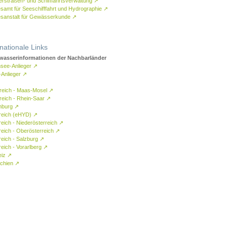
rstraßen- und Schifffahrtsverwaltung
↗
samt für Seeschifffahrt und Hydrographie
↗
sanstalt für Gewässerkunde
↗
rnationale Links
asserinformationen der Nachbarländer
see-Anlieger
↗
-Anlieger
↗
reich - Maas-Mosel
↗
reich - Rhein-Saar
↗
mburg
↗
reich (eHYD)
↗
reich - Niederösterreich
↗
reich - Oberösterreich
↗
reich - Salzburg
↗
eich - Vorarlberg
↗
eiz
↗
chien
↗