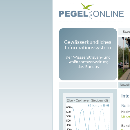
Start
Newsle
Int
Elbe - Cuxhaven Steubenhöft
Nati
Hochw
Lände
Bund