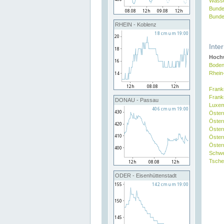
Wasse
Bunde
Bunde
RHEIN - Koblenz
Inte
Hochw
Boden
Rhein
Frank
Frank
DONAU - Passau
Luxe
Öster
Öster
Öster
Öster
Österr
Schw
Tsche
ODER - Eisenhüttenstadt