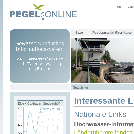
Hilfe
Link
Start
Pegelauswahl über Karte
Newsletter
Interessante L
Elbe - Cuxhaven Steubenhöft
Nationale Links
Hochwasser-Informa
Länderübergreifendes