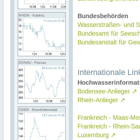
Bundesbehörden
RHEIN - Koblenz
Wasserstraßen- und Sc
Bundesamt für Seesch
Bundesanstalt für G
DONAU - Passau
Internationale Lin
Hochwasserinformat
Bodensee-Anlieger
↗
Rhein-Anlieger
↗
ODER - Eisenhüttenstadt
Frankreich - Maas-Mo
Frankreich - Rhein-Sa
Luxemburg
↗