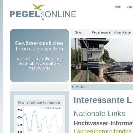
Hilfe
Link
Start
Pegelauswahl über Karte
Newsletter
Interessante L
Elbe - Cuxhaven Steubenhöft
Nationale Links
Hochwasser-Informa
Länderübergreifendes