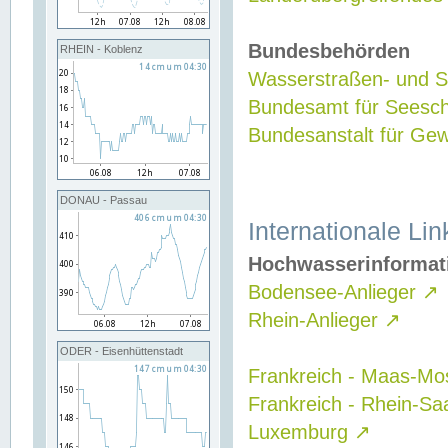
Bundesbehörden
RHEIN - Koblenz
Wasserstraßen- und Sc
Bundesamt für Seesch
Bundesanstalt für G
DONAU - Passau
Internationale Lin
Hochwasserinformat
Bodensee-Anlieger
↗
Rhein-Anlieger
↗
ODER - Eisenhüttenstadt
Frankreich - Maas-Mo
Frankreich - Rhein-Sa
Luxemburg
↗