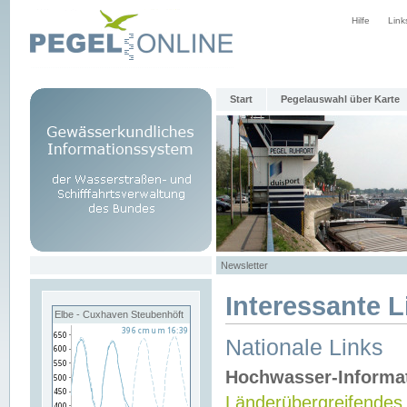
Hilfe
Link
Start
Pegelauswahl über Karte
Newsletter
Interessante L
Elbe - Cuxhaven Steubenhöft
Nationale Links
Hochwasser-Informa
Länderübergreifendes