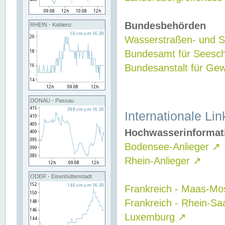
Bundesbehörden
RHEIN - Koblenz
Wasserstraßen- und Sc
Bundesamt für Seesch
Bundesanstalt für G
DONAU - Passau
Internationale Lin
Hochwasserinformat
Bodensee-Anlieger
↗
Rhein-Anlieger
↗
ODER - Eisenhüttenstadt
Frankreich - Maas-Mo
Frankreich - Rhein-Sa
Luxemburg
↗