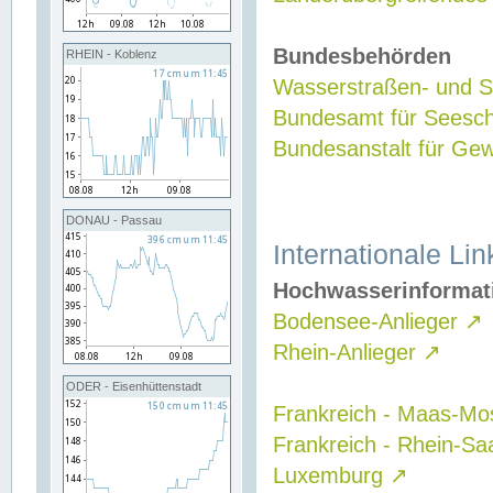
Bundesbehörden
RHEIN - Koblenz
Wasserstraßen- und Sc
Bundesamt für Seesch
Bundesanstalt für G
DONAU - Passau
Internationale Lin
Hochwasserinformat
Bodensee-Anlieger
↗
Rhein-Anlieger
↗
ODER - Eisenhüttenstadt
Frankreich - Maas-Mo
Frankreich - Rhein-Sa
Luxemburg
↗