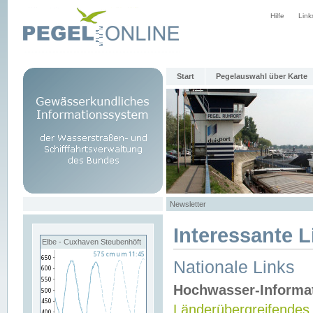
Hilfe
Link
Start
Pegelauswahl über Karte
Newsletter
Interessante L
Elbe - Cuxhaven Steubenhöft
Nationale Links
Hochwasser-Informa
Länderübergreifendes