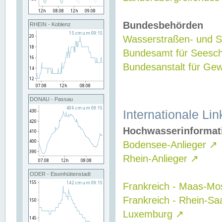
Bundesbehörden
RHEIN - Koblenz
Wasserstraßen- und Sc
Bundesamt für Seesch
Bundesanstalt für G
DONAU - Passau
Internationale Lin
Hochwasserinformat
Bodensee-Anlieger
↗
Rhein-Anlieger
↗
ODER - Eisenhüttenstadt
Frankreich - Maas-Mo
Frankreich - Rhein-Sa
Luxemburg
↗