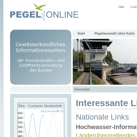
Hilfe
Link
Start
Pegelauswahl über Karte
Newsletter
Interessante L
Elbe - Cuxhaven Steubenhöft
Nationale Links
Hochwasser-Informa
Länderübergreifendes