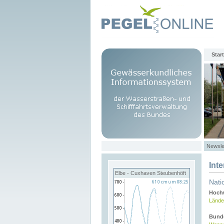
Start
Newsle
Int
Elbe - Cuxhaven Steubenhöft
Nati
Hochw
Lände
Bund