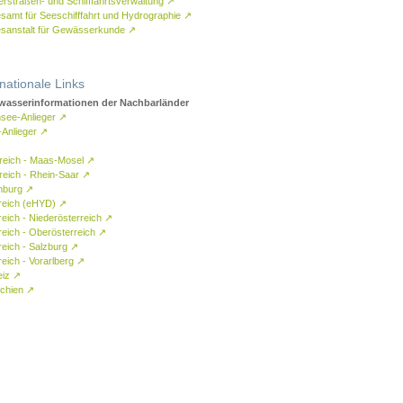
rstraßen- und Schifffahrtsverwaltung
↗
samt für Seeschifffahrt und Hydrographie
↗
sanstalt für Gewässerkunde
↗
rnationale Links
asserinformationen der Nachbarländer
see-Anlieger
↗
-Anlieger
↗
reich - Maas-Mosel
↗
reich - Rhein-Saar
↗
mburg
↗
reich (eHYD)
↗
reich - Niederösterreich
↗
reich - Oberösterreich
↗
reich - Salzburg
↗
eich - Vorarlberg
↗
eiz
↗
chien
↗