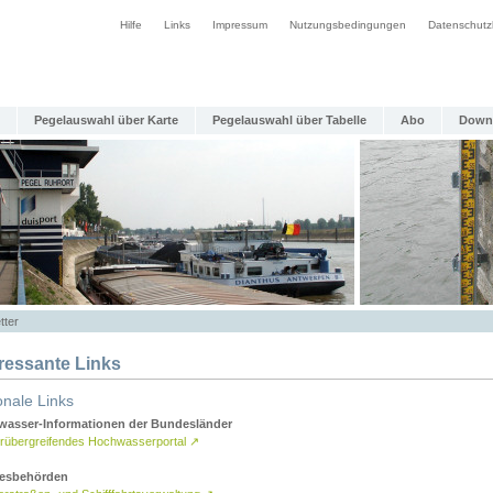
Hilfe
Links
Impressum
Nutzungsbedingungen
Datenschutz
Pegelauswahl über Karte
Pegelauswahl über Tabelle
Abo
Down
tter
eressante Links
onale Links
asser-Informationen der Bundesländer
rübergreifendes Hochwasserportal
↗
esbehörden