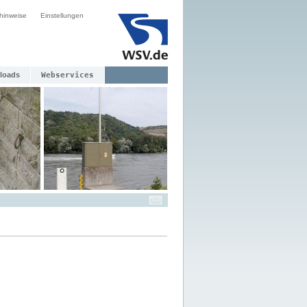
hinweise
Einstellungen
loads
Webservices