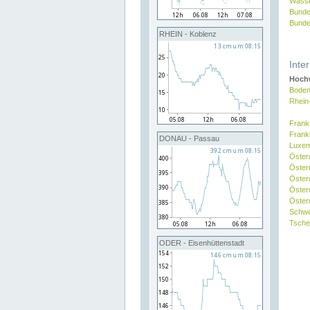
Wasse
Bunde
Bunde
RHEIN - Koblenz
Inte
Hochw
Boden
Rhein
Frank
Frank
DONAU - Passau
Luxe
Öster
Öster
Öster
Öster
Österr
Schw
Tsche
ODER - Eisenhüttenstadt