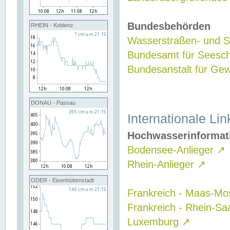
Bundesbehörden
RHEIN - Koblenz
Wasserstraßen- und Sc
Bundesamt für Seesch
Bundesanstalt für G
DONAU - Passau
Internationale Lin
Hochwasserinformat
Bodensee-Anlieger
↗
Rhein-Anlieger
↗
ODER - Eisenhüttenstadt
Frankreich - Maas-Mo
Frankreich - Rhein-Sa
Luxemburg
↗