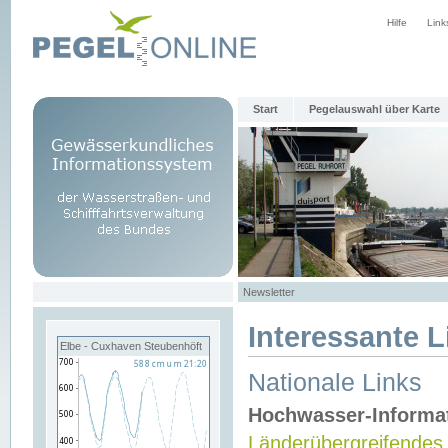
Hilfe
Link
Start
Pegelauswahl über Karte
Newsletter
Interessante L
Elbe - Cuxhaven Steubenhöft
Nationale Links
Hochwasser-Informa
Länderübergreifendes