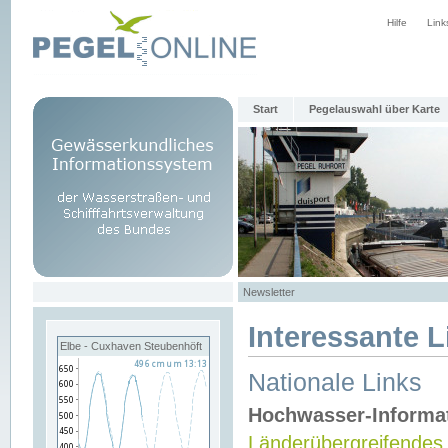
Hilfe
Link
Start
Pegelauswahl über Karte
Newsletter
Interessante L
Elbe - Cuxhaven Steubenhöft
Nationale Links
Hochwasser-Informa
Länderübergreifendes