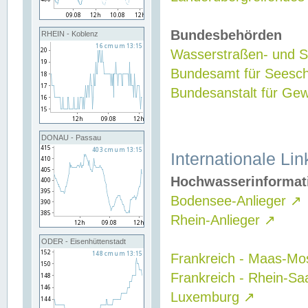
Bundesbehörden
RHEIN - Koblenz
Wasserstraßen- und Sc
Bundesamt für Seesch
Bundesanstalt für G
DONAU - Passau
Internationale Lin
Hochwasserinformat
Bodensee-Anlieger
↗
Rhein-Anlieger
↗
ODER - Eisenhüttenstadt
Frankreich - Maas-Mo
Frankreich - Rhein-Sa
Luxemburg
↗