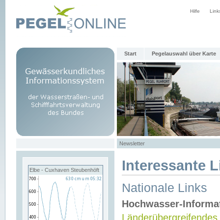
Hilfe
Link
Start
Pegelauswahl über Karte
Newsletter
Interessante L
Elbe - Cuxhaven Steubenhöft
Nationale Links
Hochwasser-Informa
Länderübergreifendes