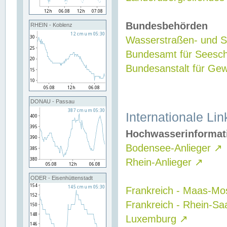
Bundesbehörden
RHEIN - Koblenz
Wasserstraßen- und Sc
Bundesamt für Seesch
Bundesanstalt für G
DONAU - Passau
Internationale Lin
Hochwasserinformat
Bodensee-Anlieger
↗
Rhein-Anlieger
↗
ODER - Eisenhüttenstadt
Frankreich - Maas-Mo
Frankreich - Rhein-Sa
Luxemburg
↗