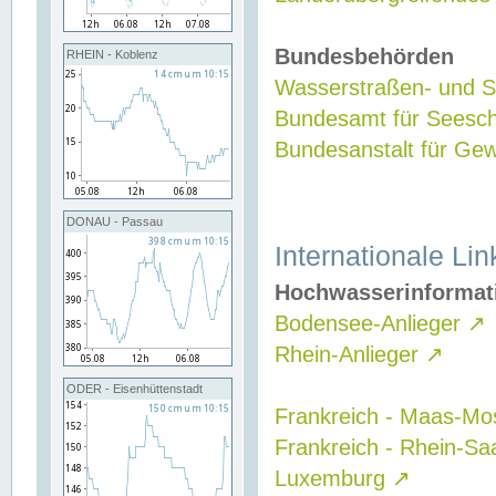
Bundesbehörden
RHEIN - Koblenz
Wasserstraßen- und Sc
Bundesamt für Seesch
Bundesanstalt für G
DONAU - Passau
Internationale Lin
Hochwasserinformat
Bodensee-Anlieger
↗
Rhein-Anlieger
↗
ODER - Eisenhüttenstadt
Frankreich - Maas-Mo
Frankreich - Rhein-Sa
Luxemburg
↗