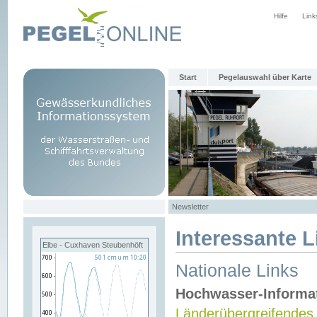
Hilfe
Link
Start
Pegelauswahl über Karte
Newsletter
Interessante L
Elbe - Cuxhaven Steubenhöft
Nationale Links
Hochwasser-Informa
Länderübergreifendes