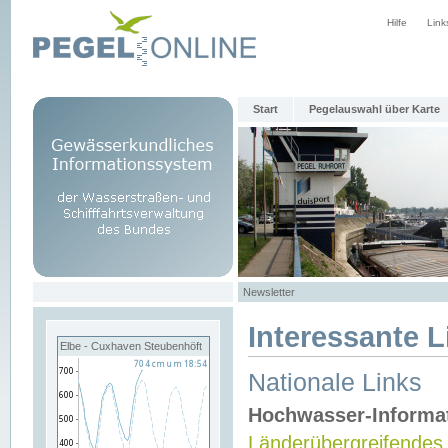
Hilfe
Link
Start
Pegelauswahl über Karte
Newsletter
Interessante L
Elbe - Cuxhaven Steubenhöft
Nationale Links
Hochwasser-Informa
Länderübergreifendes