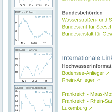
Bundesbehörden
RHEIN - Koblenz
Wasserstraßen- und Sc
Bundesamt für Seesch
Bundesanstalt für G
DONAU - Passau
Internationale Lin
Hochwasserinformat
Bodensee-Anlieger
↗
Rhein-Anlieger
↗
ODER - Eisenhüttenstadt
Frankreich - Maas-Mo
Frankreich - Rhein-Sa
Luxemburg
↗