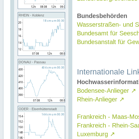
Bundesbehörden
RHEIN - Koblenz
Wasserstraßen- und Sc
Bundesamt für Seesch
Bundesanstalt für G
DONAU - Passau
Internationale Lin
Hochwasserinformat
Bodensee-Anlieger
↗
Rhein-Anlieger
↗
ODER - Eisenhüttenstadt
Frankreich - Maas-Mo
Frankreich - Rhein-Sa
Luxemburg
↗