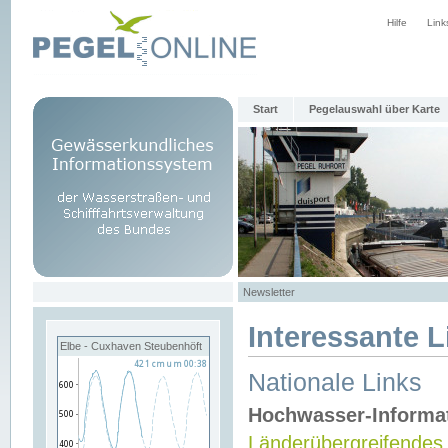
Hilfe
Link
Start
Pegelauswahl über Karte
Newsletter
Interessante L
Elbe - Cuxhaven Steubenhöft
Nationale Links
Hochwasser-Informa
Länderübergreifendes