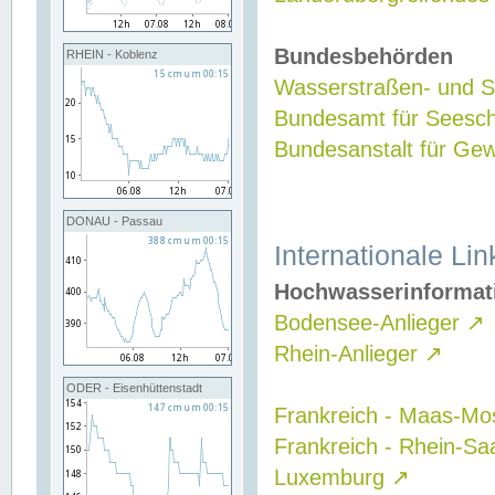
Bundesbehörden
RHEIN - Koblenz
Wasserstraßen- und Sc
Bundesamt für Seesch
Bundesanstalt für G
DONAU - Passau
Internationale Lin
Hochwasserinformat
Bodensee-Anlieger
↗
Rhein-Anlieger
↗
ODER - Eisenhüttenstadt
Frankreich - Maas-Mo
Frankreich - Rhein-Sa
Luxemburg
↗