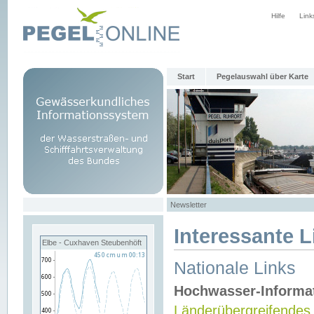
Hilfe
Link
Start
Pegelauswahl über Karte
Newsletter
Interessante L
Elbe - Cuxhaven Steubenhöft
Nationale Links
Hochwasser-Informa
Länderübergreifendes