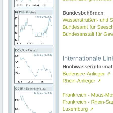
Bundesbehörden
RHEIN - Koblenz
Wasserstraßen- und Sc
Bundesamt für Seesch
Bundesanstalt für G
DONAU - Passau
Internationale Lin
Hochwasserinformat
Bodensee-Anlieger
↗
Rhein-Anlieger
↗
ODER - Eisenhüttenstadt
Frankreich - Maas-Mo
Frankreich - Rhein-Sa
Luxemburg
↗