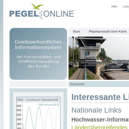
Hilfe
Link
Start
Pegelauswahl über Karte
Newsletter
Interessante L
Elbe - Cuxhaven Steubenhöft
Nationale Links
Hochwasser-Informa
Länderübergreifendes