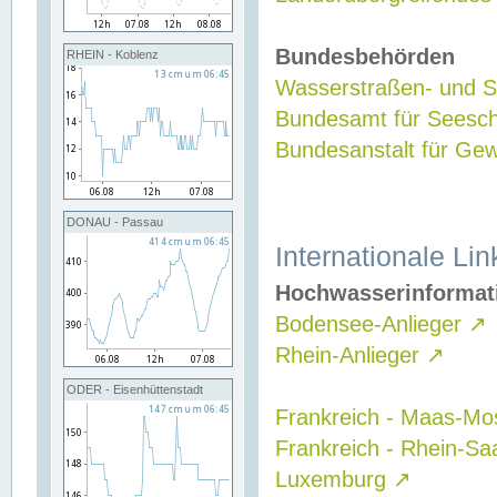
Bundesbehörden
RHEIN - Koblenz
Wasserstraßen- und Sc
Bundesamt für Seesch
Bundesanstalt für G
DONAU - Passau
Internationale Lin
Hochwasserinformat
Bodensee-Anlieger
↗
Rhein-Anlieger
↗
ODER - Eisenhüttenstadt
Frankreich - Maas-Mo
Frankreich - Rhein-Sa
Luxemburg
↗