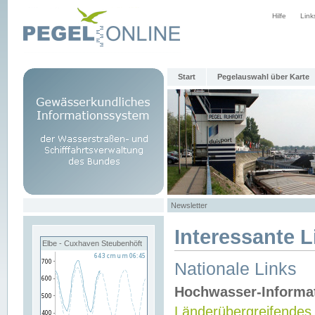
Hilfe
Link
Start
Pegelauswahl über Karte
Newsletter
Interessante L
Elbe - Cuxhaven Steubenhöft
Nationale Links
Hochwasser-Informa
Länderübergreifendes