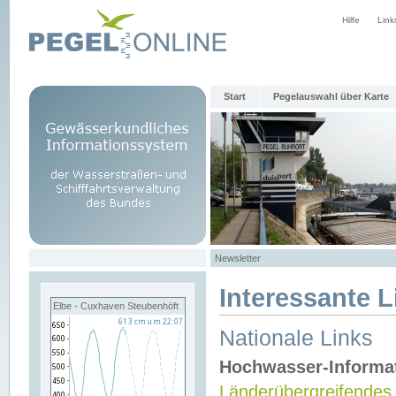
Hilfe
Link
Start
Pegelauswahl über Karte
Newsletter
Interessante L
Elbe - Cuxhaven Steubenhöft
Nationale Links
Hochwasser-Informa
Länderübergreifendes