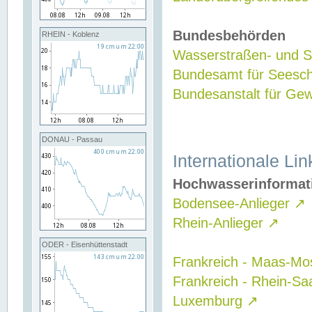
Bundesbehörden
RHEIN - Koblenz
Wasserstraßen- und Sc
Bundesamt für Seesch
Bundesanstalt für G
DONAU - Passau
Internationale Lin
Hochwasserinformat
Bodensee-Anlieger
↗
Rhein-Anlieger
↗
ODER - Eisenhüttenstadt
Frankreich - Maas-Mo
Frankreich - Rhein-Sa
Luxemburg
↗