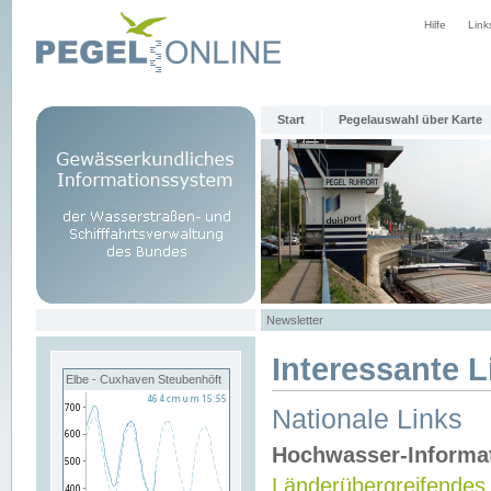
Hilfe
Link
Start
Pegelauswahl über Karte
Newsletter
Interessante L
Elbe - Cuxhaven Steubenhöft
Nationale Links
Hochwasser-Informa
Länderübergreifendes