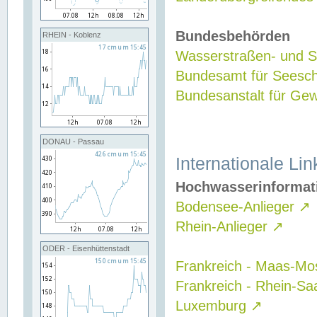
Bundesbehörden
RHEIN - Koblenz
Wasserstraßen- und Sc
Bundesamt für Seesch
Bundesanstalt für G
DONAU - Passau
Internationale Lin
Hochwasserinformat
Bodensee-Anlieger
↗
Rhein-Anlieger
↗
ODER - Eisenhüttenstadt
Frankreich - Maas-Mo
Frankreich - Rhein-Sa
Luxemburg
↗