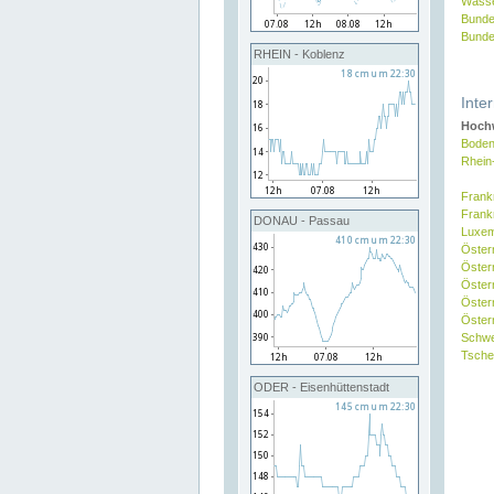
Wasse
Bunde
Bunde
RHEIN - Koblenz
Inte
Hochw
Boden
Rhein
Frank
Frank
DONAU - Passau
Luxe
Öster
Öster
Öster
Öster
Österr
Schw
Tsche
ODER - Eisenhüttenstadt