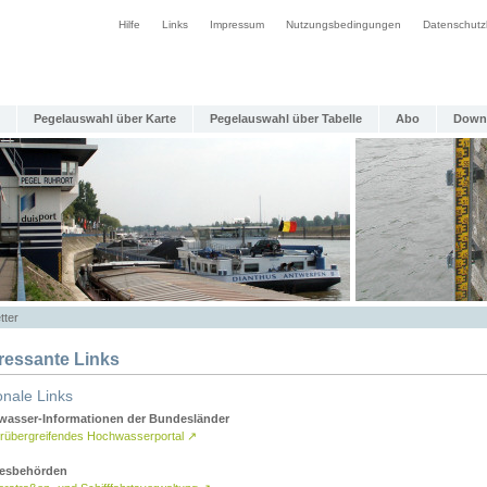
Hilfe
Links
Impressum
Nutzungsbedingungen
Datenschutz
Pegelauswahl über Karte
Pegelauswahl über Tabelle
Abo
Down
tter
eressante Links
onale Links
asser-Informationen der Bundesländer
rübergreifendes Hochwasserportal
↗
esbehörden