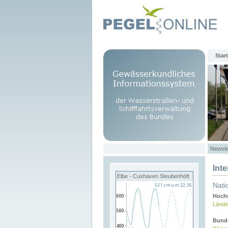
Start
Newsle
Int
Elbe - Cuxhaven Steubenhöft
Nati
Hochw
Lände
Bund