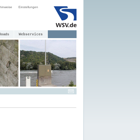
hinweise
Einstellungen
loads
Webservices