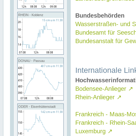
Bundesbehörden
RHEIN - Koblenz
Wasserstraßen- und Sc
Bundesamt für Seesch
Bundesanstalt für G
DONAU - Passau
Internationale Lin
Hochwasserinformat
Bodensee-Anlieger
↗
Rhein-Anlieger
↗
ODER - Eisenhüttenstadt
Frankreich - Maas-Mo
Frankreich - Rhein-Sa
Luxemburg
↗