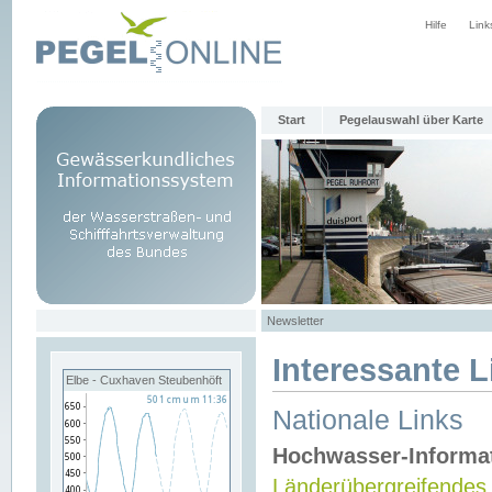
Hilfe
Link
Start
Pegelauswahl über Karte
Newsletter
Interessante L
Elbe - Cuxhaven Steubenhöft
Nationale Links
Hochwasser-Informa
Länderübergreifendes