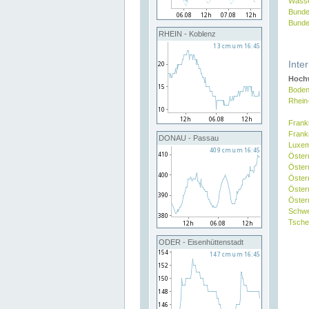
Wasse
Bunde
Bunde
RHEIN - Koblenz
Inte
Hochw
Boden
Rhein
Frank
Frank
DONAU - Passau
Luxe
Öster
Öster
Öster
Öster
Österr
Schw
Tsche
ODER - Eisenhüttenstadt