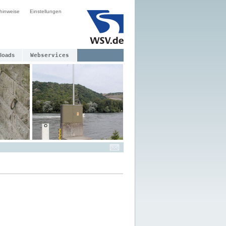
hinweise
Einstellungen
loads
Webservices