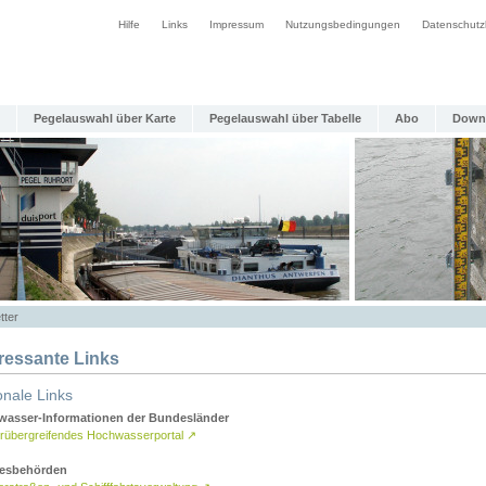
Hilfe
Links
Impressum
Nutzungsbedingungen
Datenschutz
Pegelauswahl über Karte
Pegelauswahl über Tabelle
Abo
Down
tter
eressante Links
onale Links
asser-Informationen der Bundesländer
rübergreifendes Hochwasserportal
↗
esbehörden