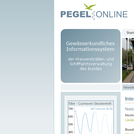
Start
Newsle
Int
Elbe - Cuxhaven Steubenhöft
Nati
Hochw
Lände
Bund