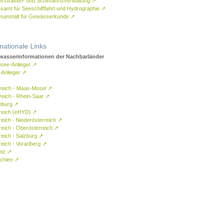
rstraßen- und Schifffahrtsverwaltung
↗
samt für Seeschifffahrt und Hydrographie
↗
sanstalt für Gewässerkunde
↗
rnationale Links
asserinformationen der Nachbarländer
see-Anlieger
↗
-Anlieger
↗
reich - Maas-Mosel
↗
reich - Rhein-Saar
↗
mburg
↗
reich (eHYD)
↗
reich - Niederösterreich
↗
reich - Oberösterreich
↗
reich - Salzburg
↗
eich - Vorarlberg
↗
eiz
↗
chien
↗