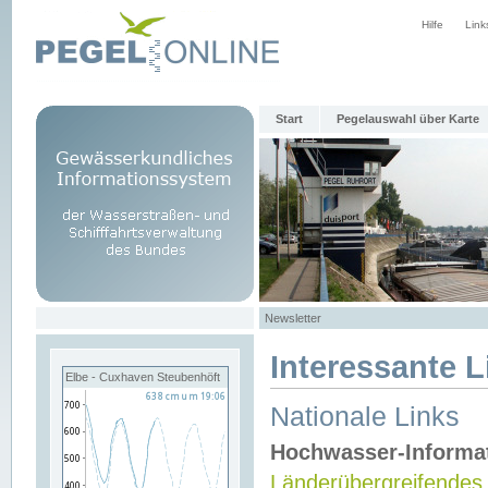
Hilfe
Link
Start
Pegelauswahl über Karte
Newsletter
Interessante L
Elbe - Cuxhaven Steubenhöft
Nationale Links
Hochwasser-Informa
Länderübergreifendes