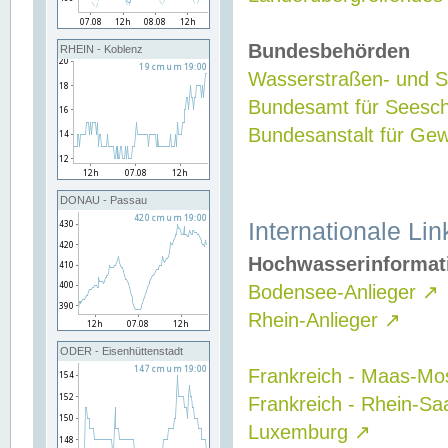
Bundesbehörden
RHEIN - Koblenz
Wasserstraßen- und Sc
Bundesamt für Seesch
Bundesanstalt für G
DONAU - Passau
Internationale Lin
Hochwasserinformat
Bodensee-Anlieger
↗
Rhein-Anlieger
↗
ODER - Eisenhüttenstadt
Frankreich - Maas-Mo
Frankreich - Rhein-Sa
Luxemburg
↗