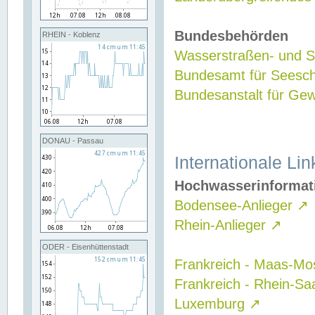
Bundesbehörden
RHEIN - Koblenz
Wasserstraßen- und Sc
Bundesamt für Seesch
Bundesanstalt für G
DONAU - Passau
Internationale Lin
Hochwasserinformat
Bodensee-Anlieger
↗
Rhein-Anlieger
↗
ODER - Eisenhüttenstadt
Frankreich - Maas-Mo
Frankreich - Rhein-Sa
Luxemburg
↗