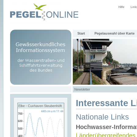
Hilfe
Link
Start
Pegelauswahl über Karte
Newsletter
Interessante L
Elbe - Cuxhaven Steubenhöft
Nationale Links
Hochwasser-Informa
Länderübergreifendes