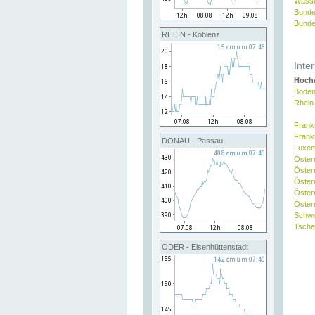
Wasse
Bunde
Bunde
RHEIN - Koblenz
Inte
Hochw
Boden
Rhein
Frank
Frank
DONAU - Passau
Luxe
Öster
Öster
Öster
Öster
Österr
Schw
Tsche
ODER - Eisenhüttenstadt