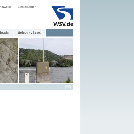
hinweise
Einstellungen
loads
Webservices