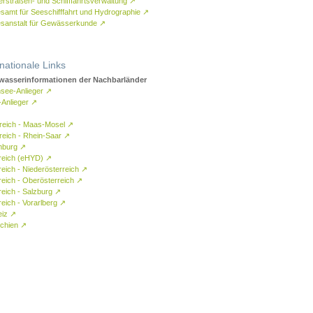
rstraßen- und Schifffahrtsverwaltung
↗
samt für Seeschifffahrt und Hydrographie
↗
sanstalt für Gewässerkunde
↗
rnationale Links
asserinformationen der Nachbarländer
see-Anlieger
↗
-Anlieger
↗
reich - Maas-Mosel
↗
reich - Rhein-Saar
↗
mburg
↗
reich (eHYD)
↗
reich - Niederösterreich
↗
reich - Oberösterreich
↗
reich - Salzburg
↗
eich - Vorarlberg
↗
eiz
↗
chien
↗