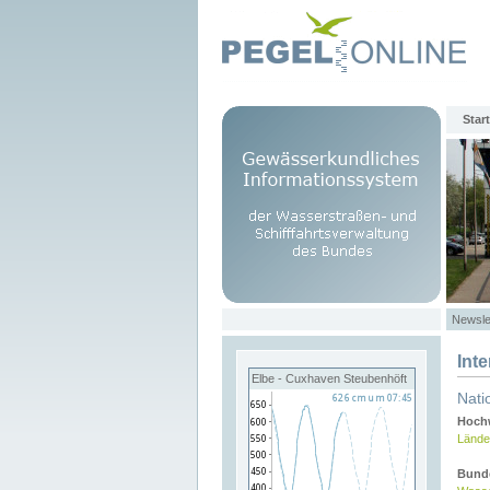
Start
Newsle
Int
Elbe - Cuxhaven Steubenhöft
Nati
Hochw
Lände
Bund