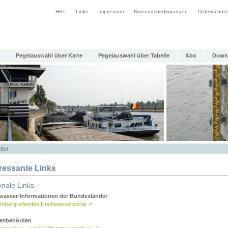
Hilfe
Links
Impressum
Nutzungsbedingungen
Datenschutz
Pegelauswahl über Karte
Pegelauswahl über Tabelle
Abo
Down
tter
eressante Links
onale Links
asser-Informationen der Bundesländer
rübergreifendes Hochwasserportal
↗
esbehörden