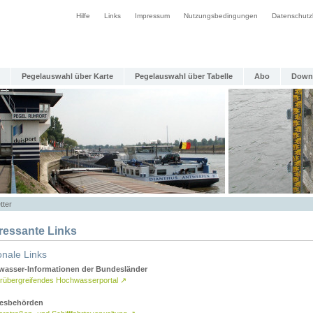
Hilfe
Links
Impressum
Nutzungsbedingungen
Datenschutz
Pegelauswahl über Karte
Pegelauswahl über Tabelle
Abo
Down
tter
eressante Links
onale Links
asser-Informationen der Bundesländer
rübergreifendes Hochwasserportal
↗
esbehörden