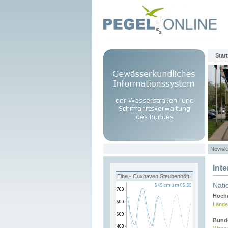
Start
Newsle
Int
Elbe - Cuxhaven Steubenhöft
Nati
Hochw
Lände
Bund