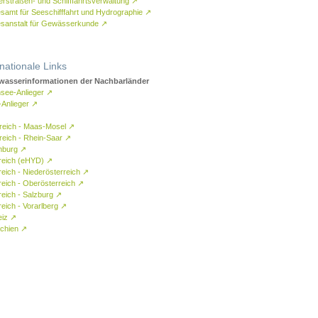
rstraßen- und Schifffahrtsverwaltung
↗
samt für Seeschifffahrt und Hydrographie
↗
sanstalt für Gewässerkunde
↗
rnationale Links
asserinformationen der Nachbarländer
see-Anlieger
↗
-Anlieger
↗
reich - Maas-Mosel
↗
reich - Rhein-Saar
↗
mburg
↗
reich (eHYD)
↗
reich - Niederösterreich
↗
reich - Oberösterreich
↗
reich - Salzburg
↗
eich - Vorarlberg
↗
eiz
↗
chien
↗