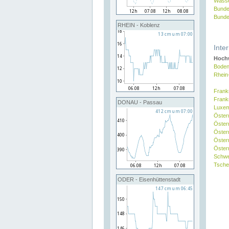
Wasse
Bunde
Bunde
RHEIN - Koblenz
Inte
Hochw
Boden
Rhein
Frank
Frank
DONAU - Passau
Luxe
Öster
Öster
Öster
Öster
Österr
Schw
Tsche
ODER - Eisenhüttenstadt