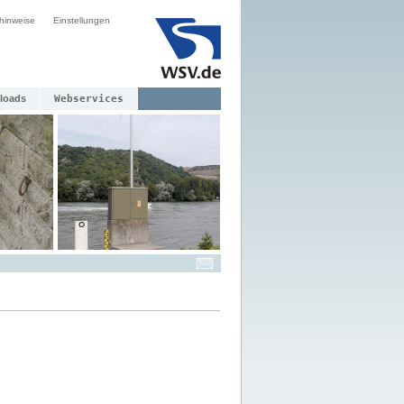
hinweise
Einstellungen
loads
Webservices