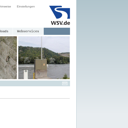
hinweise
Einstellungen
loads
Webservices