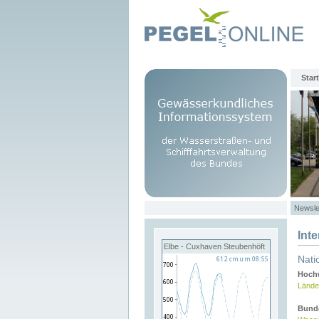
Start
Newsle
Int
Elbe - Cuxhaven Steubenhöft
Nati
Hochw
Lände
Bund