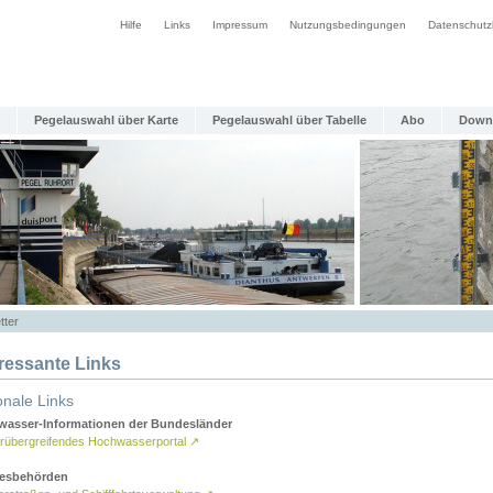
Hilfe
Links
Impressum
Nutzungsbedingungen
Datenschutz
Pegelauswahl über Karte
Pegelauswahl über Tabelle
Abo
Down
tter
eressante Links
onale Links
asser-Informationen der Bundesländer
rübergreifendes Hochwasserportal
↗
esbehörden