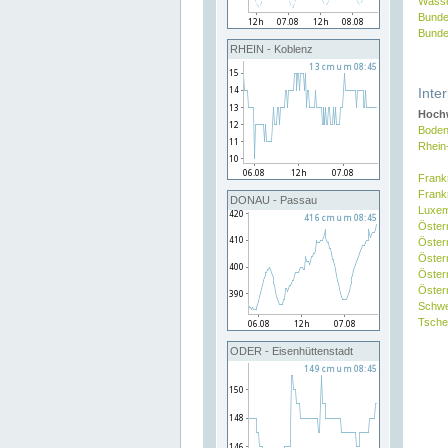
Wasse
Bunde
Bunde
RHEIN - Koblenz
Inte
Hochw
Boden
Rhein
Frank
Frank
DONAU - Passau
Luxe
Öster
Öster
Öster
Öster
Österr
Schw
Tsche
ODER - Eisenhüttenstadt