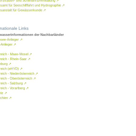
rstraßen- und Schifffahrtsverwaltung
↗
samt für Seeschifffahrt und Hydrographie
↗
sanstalt für Gewässerkunde
↗
rnationale Links
asserinformationen der Nachbarländer
see-Anlieger
↗
-Anlieger
↗
reich - Maas-Mosel
↗
reich - Rhein-Saar
↗
mburg
↗
reich (eHYD)
↗
reich - Niederösterreich
↗
reich - Oberösterreich
↗
reich - Salzburg
↗
eich - Vorarlberg
↗
eiz
↗
chien
↗