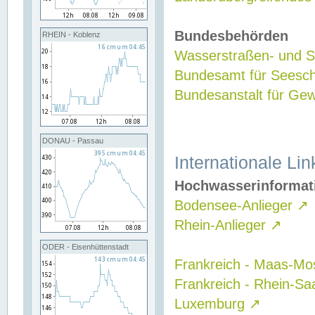
Bundesbehörden
RHEIN - Koblenz
Wasserstraßen- und Sc
Bundesamt für Seesch
Bundesanstalt für G
DONAU - Passau
Internationale Lin
Hochwasserinformat
Bodensee-Anlieger
↗
Rhein-Anlieger
↗
ODER - Eisenhüttenstadt
Frankreich - Maas-Mo
Frankreich - Rhein-Sa
Luxemburg
↗