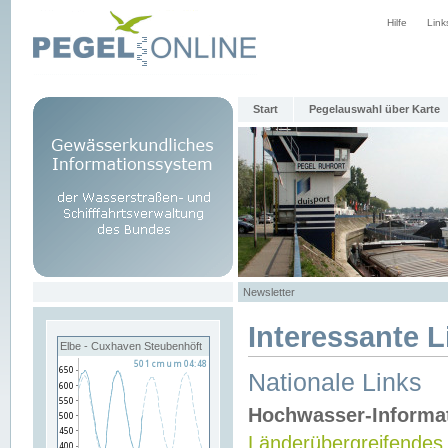
Hilfe
Link
Start
Pegelauswahl über Karte
Newsletter
Interessante L
Elbe - Cuxhaven Steubenhöft
Nationale Links
Hochwasser-Informa
Länderübergreifendes