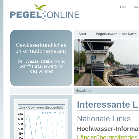
Hilfe
Link
Start
Pegelauswahl über Karte
Newsletter
Interessante L
Elbe - Cuxhaven Steubenhöft
Nationale Links
Hochwasser-Informa
Länderübergreifendes