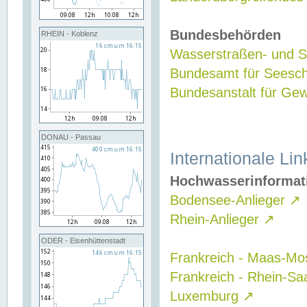
Bundesbehörden
RHEIN - Koblenz
Wasserstraßen- und Sc
Bundesamt für Seesch
Bundesanstalt für G
DONAU - Passau
Internationale Lin
Hochwasserinformat
Bodensee-Anlieger
↗
Rhein-Anlieger
↗
ODER - Eisenhüttenstadt
Frankreich - Maas-Mo
Frankreich - Rhein-Sa
Luxemburg
↗