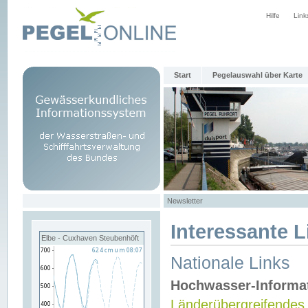
Hilfe
Link
Start
Pegelauswahl über Karte
Newsletter
Interessante L
Elbe - Cuxhaven Steubenhöft
Nationale Links
Hochwasser-Informa
Länderübergreifendes