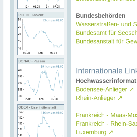
Bundesbehörden
RHEIN - Koblenz
Wasserstraßen- und Sc
Bundesamt für Seesch
Bundesanstalt für G
DONAU - Passau
Internationale Lin
Hochwasserinformat
Bodensee-Anlieger
↗
Rhein-Anlieger
↗
ODER - Eisenhüttenstadt
Frankreich - Maas-Mo
Frankreich - Rhein-Sa
Luxemburg
↗