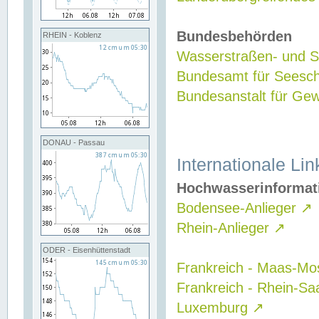
Bundesbehörden
RHEIN - Koblenz
Wasserstraßen- und Sc
Bundesamt für Seesch
Bundesanstalt für G
DONAU - Passau
Internationale Lin
Hochwasserinformat
Bodensee-Anlieger
↗
Rhein-Anlieger
↗
ODER - Eisenhüttenstadt
Frankreich - Maas-Mo
Frankreich - Rhein-Sa
Luxemburg
↗