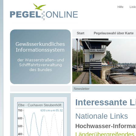
Hilfe
Link
Start
Pegelauswahl über Karte
Newsletter
Interessante L
Elbe - Cuxhaven Steubenhöft
Nationale Links
Hochwasser-Informa
Länderübergreifendes