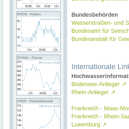
Bundesbehörden
RHEIN - Koblenz
Wasserstraßen- und Sc
Bundesamt für Seesch
Bundesanstalt für G
DONAU - Passau
Internationale Lin
Hochwasserinformat
Bodensee-Anlieger
↗
Rhein-Anlieger
↗
ODER - Eisenhüttenstadt
Frankreich - Maas-Mo
Frankreich - Rhein-Sa
Luxemburg
↗