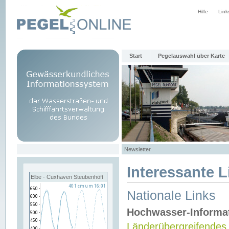
Hilfe
Link
Start
Pegelauswahl über Karte
Newsletter
Interessante L
Elbe - Cuxhaven Steubenhöft
Nationale Links
Hochwasser-Informa
Länderübergreifendes