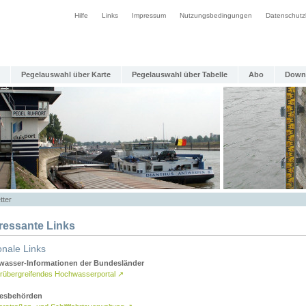
Hilfe
Links
Impressum
Nutzungsbedingungen
Datenschutz
Pegelauswahl über Karte
Pegelauswahl über Tabelle
Abo
Down
tter
eressante Links
onale Links
asser-Informationen der Bundesländer
rübergreifendes Hochwasserportal
↗
esbehörden