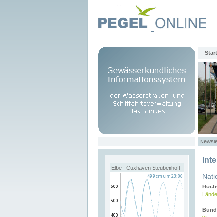
Start
Newsle
Int
Elbe - Cuxhaven Steubenhöft
Nati
Hochw
Lände
Bund