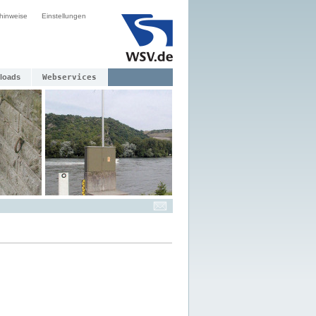
hinweise
Einstellungen
loads
Webservices