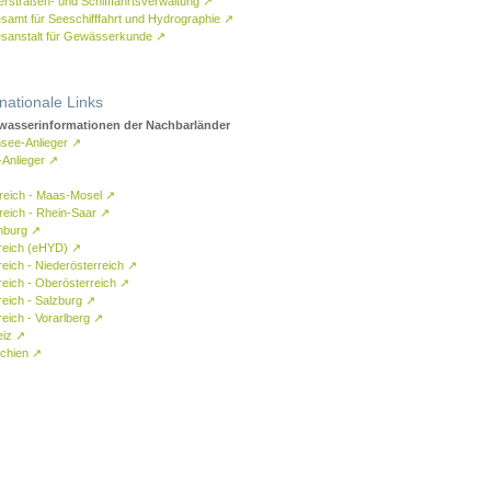
rstraßen- und Schifffahrtsverwaltung
↗
samt für Seeschifffahrt und Hydrographie
↗
sanstalt für Gewässerkunde
↗
rnationale Links
asserinformationen der Nachbarländer
see-Anlieger
↗
-Anlieger
↗
reich - Maas-Mosel
↗
reich - Rhein-Saar
↗
mburg
↗
reich (eHYD)
↗
reich - Niederösterreich
↗
reich - Oberösterreich
↗
reich - Salzburg
↗
eich - Vorarlberg
↗
eiz
↗
chien
↗