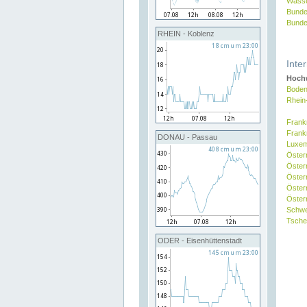
Wasse
Bunde
Bunde
RHEIN - Koblenz
Inte
Hochw
Boden
Rhein
Frank
Frank
DONAU - Passau
Luxe
Öster
Öster
Öster
Öster
Österr
Schw
Tsche
ODER - Eisenhüttenstadt