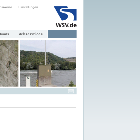
hinweise
Einstellungen
loads
Webservices