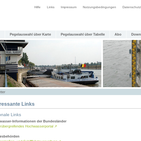
Hilfe
Links
Impressum
Nutzungsbedingungen
Datenschutz
Pegelauswahl über Karte
Pegelauswahl über Tabelle
Abo
Down
tter
eressante Links
onale Links
asser-Informationen der Bundesländer
rübergreifendes Hochwasserportal
↗
esbehörden