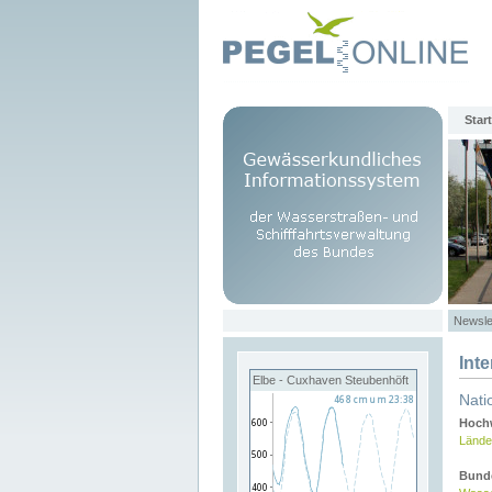
Start
Newsle
Int
Elbe - Cuxhaven Steubenhöft
Nati
Hochw
Lände
Bund