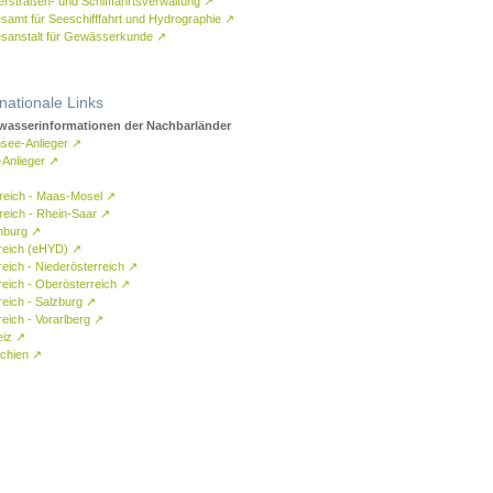
rstraßen- und Schifffahrtsverwaltung
↗
samt für Seeschifffahrt und Hydrographie
↗
sanstalt für Gewässerkunde
↗
rnationale Links
asserinformationen der Nachbarländer
see-Anlieger
↗
-Anlieger
↗
reich - Maas-Mosel
↗
reich - Rhein-Saar
↗
mburg
↗
reich (eHYD)
↗
reich - Niederösterreich
↗
reich - Oberösterreich
↗
reich - Salzburg
↗
eich - Vorarlberg
↗
eiz
↗
chien
↗