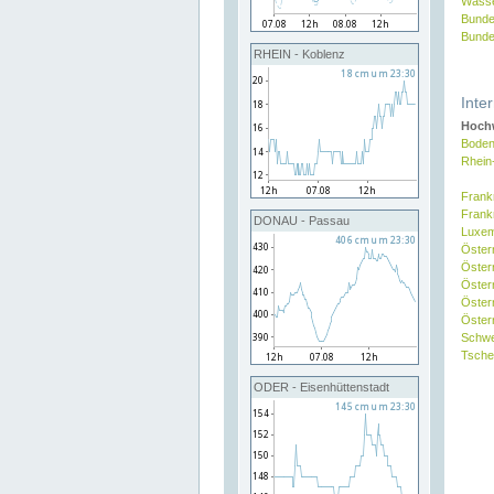
Wasse
Bunde
Bunde
RHEIN - Koblenz
Inte
Hochw
Boden
Rhein
Frank
Frank
DONAU - Passau
Luxe
Öster
Öster
Öster
Öster
Österr
Schw
Tsche
ODER - Eisenhüttenstadt