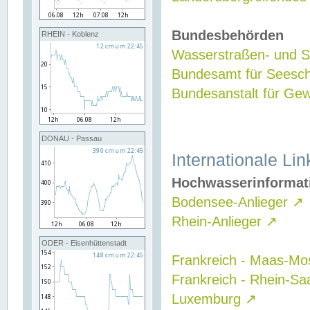
Bundesbehörden
RHEIN - Koblenz
Wasserstraßen- und Sc
Bundesamt für Seesch
Bundesanstalt für G
DONAU - Passau
Internationale Lin
Hochwasserinformat
Bodensee-Anlieger
↗
Rhein-Anlieger
↗
ODER - Eisenhüttenstadt
Frankreich - Maas-Mo
Frankreich - Rhein-Sa
Luxemburg
↗