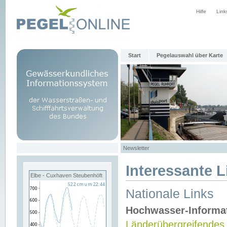
Hilfe
Link
Start
Pegelauswahl über Karte
Newsletter
Interessante L
Elbe - Cuxhaven Steubenhöft
Nationale Links
Hochwasser-Informa
Länderübergreifendes