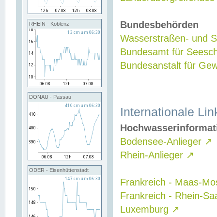
Bundesbehörden
RHEIN - Koblenz
Wasserstraßen- und Sc
Bundesamt für Seesch
Bundesanstalt für G
DONAU - Passau
Internationale Lin
Hochwasserinformat
Bodensee-Anlieger
↗
Rhein-Anlieger
↗
ODER - Eisenhüttenstadt
Frankreich - Maas-Mo
Frankreich - Rhein-Sa
Luxemburg
↗