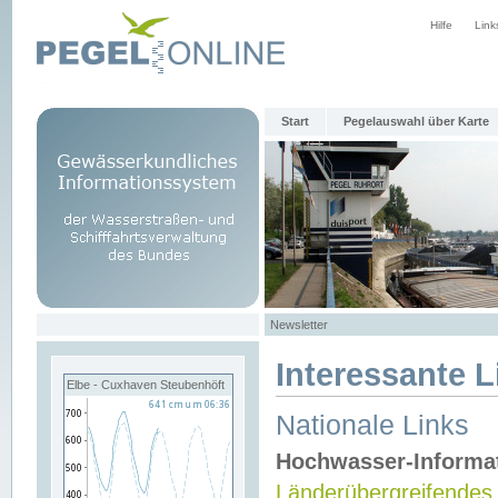
Hilfe
Link
Start
Pegelauswahl über Karte
Newsletter
Interessante L
Elbe - Cuxhaven Steubenhöft
Nationale Links
Hochwasser-Informa
Länderübergreifendes