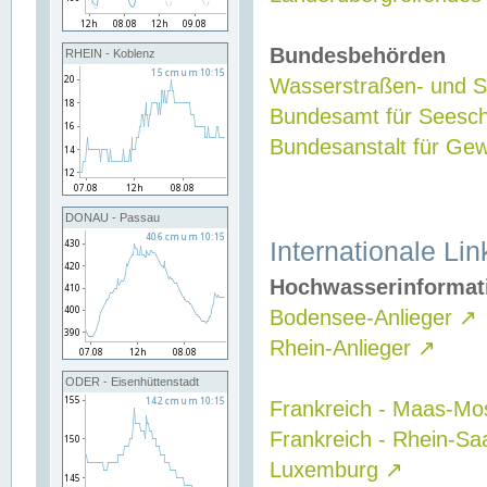
Bundesbehörden
RHEIN - Koblenz
Wasserstraßen- und Sc
Bundesamt für Seesch
Bundesanstalt für G
DONAU - Passau
Internationale Lin
Hochwasserinformat
Bodensee-Anlieger
↗
Rhein-Anlieger
↗
ODER - Eisenhüttenstadt
Frankreich - Maas-Mo
Frankreich - Rhein-Sa
Luxemburg
↗