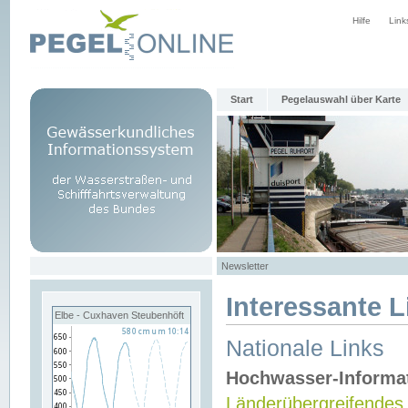
Hilfe
Link
Start
Pegelauswahl über Karte
Newsletter
Interessante L
Elbe - Cuxhaven Steubenhöft
Nationale Links
Hochwasser-Informa
Länderübergreifendes