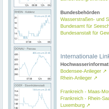
Bundesbehörden
RHEIN - Koblenz
Wasserstraßen- und Sc
Bundesamt für Seesch
Bundesanstalt für G
DONAU - Passau
Internationale Lin
Hochwasserinformat
Bodensee-Anlieger
↗
Rhein-Anlieger
↗
ODER - Eisenhüttenstadt
Frankreich - Maas-Mo
Frankreich - Rhein-Sa
Luxemburg
↗