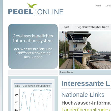
Hilfe
Link
Start
Pegelauswahl über Karte
Newsletter
Interessante L
Elbe - Cuxhaven Steubenhöft
Nationale Links
Hochwasser-Informa
Länderübergreifendes