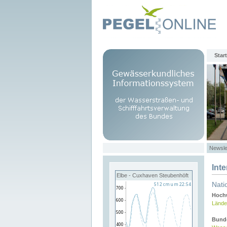
Start
Newsle
Int
Elbe - Cuxhaven Steubenhöft
Nati
Hochw
Lände
Bund