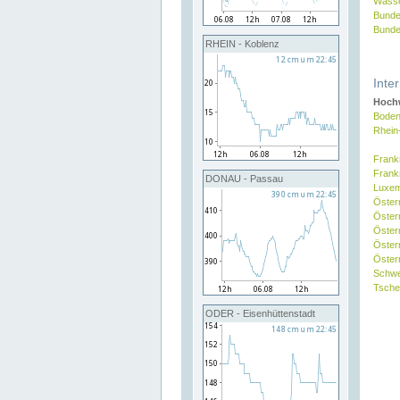
Wasse
Bunde
Bunde
RHEIN - Koblenz
Inte
Hochw
Boden
Rhein
Frank
Frank
DONAU - Passau
Luxe
Öster
Öster
Öster
Öster
Österr
Schw
Tsche
ODER - Eisenhüttenstadt