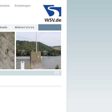
hinweise
Einstellungen
loads
Webservices