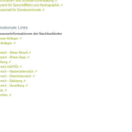
rstraßen- und Schifffahrtsverwaltung
↗
samt für Seeschifffahrt und Hydrographie
↗
sanstalt für Gewässerkunde
↗
rnationale Links
asserinformationen der Nachbarländer
see-Anlieger
↗
-Anlieger
↗
reich - Maas-Mosel
↗
reich - Rhein-Saar
↗
mburg
↗
reich (eHYD)
↗
reich - Niederösterreich
↗
reich - Oberösterreich
↗
reich - Salzburg
↗
eich - Vorarlberg
↗
eiz
↗
chien
↗