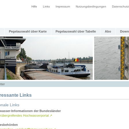
Hilfe
Links
Impressum
Nutzungsbedingungen
Datenschutz
Pegelauswahl über Karte
Pegelauswahl über Tabelle
Abo
Down
tter
eressante Links
onale Links
asser-Informationen der Bundesländer
rübergreifendes Hochwasserportal
↗
esbehörden