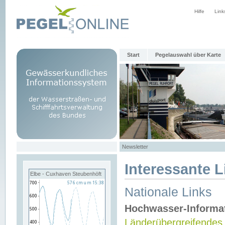
Hilfe
Link
Start
Pegelauswahl über Karte
Newsletter
Interessante L
Elbe - Cuxhaven Steubenhöft
Nationale Links
Hochwasser-Informa
Länderübergreifendes