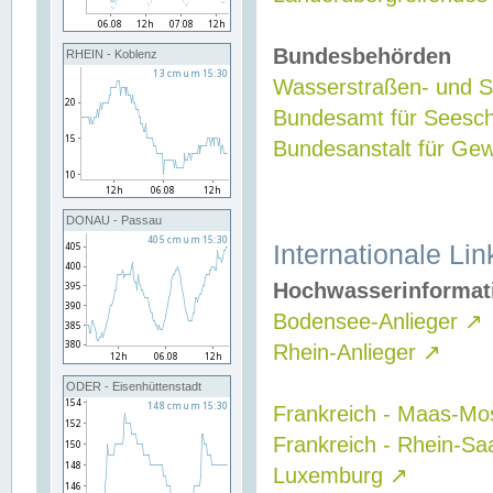
Bundesbehörden
RHEIN - Koblenz
Wasserstraßen- und Sc
Bundesamt für Seesch
Bundesanstalt für G
DONAU - Passau
Internationale Lin
Hochwasserinformat
Bodensee-Anlieger
↗
Rhein-Anlieger
↗
ODER - Eisenhüttenstadt
Frankreich - Maas-Mo
Frankreich - Rhein-Sa
Luxemburg
↗