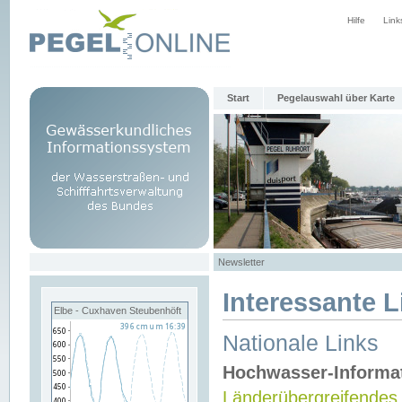
Hilfe
Link
Start
Pegelauswahl über Karte
Newsletter
Interessante L
Elbe - Cuxhaven Steubenhöft
Nationale Links
Hochwasser-Informa
Länderübergreifendes